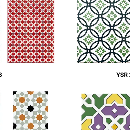
3
YSR 