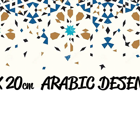
X 20
ARABIC DESE
cm