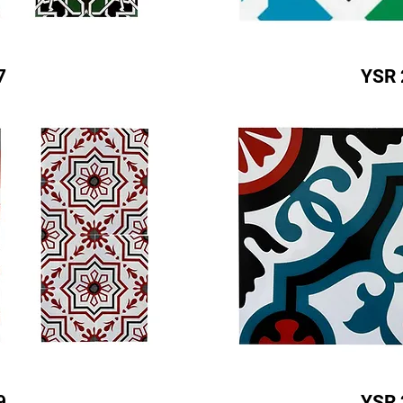
7
YSR 
9
YSR 