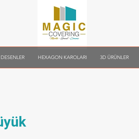
 DESENLER
HEXAGON KAROLARI
3D ÜRÜNLER
üyük