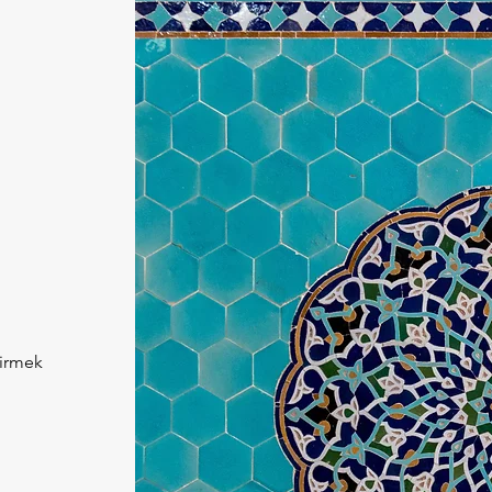
k
tirmek