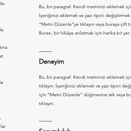
da
Bu, bir paragraf. Kendi metninizi eklemek için
İçeriğinizi eklemek ve yazı tipini değiştirmek 
“Metni Düzenle”ye tıklayın veya buraya çift tı
le
Burası, bir hikâye anlatmak için harika bir yer.
tına
at
Deneyim
Bu, bir paragraf. Kendi metninizi eklemek iç
de
tıklayın. İçeriğinizi eklemek ve yazı tipini de
i
için “Metni Düzenle” düğmesine tek veya bur
tıklayın.
,
lar