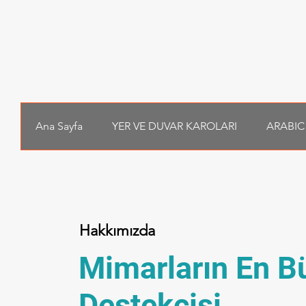
Ana Sayfa
YER VE DUVAR KAROLARI
ARABIC
Hakkımızda
Mimarların En B
Destekçisi