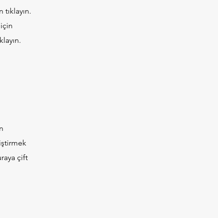
 tıklayın.
için
klayın.
in
ğiştirmek
aya çift