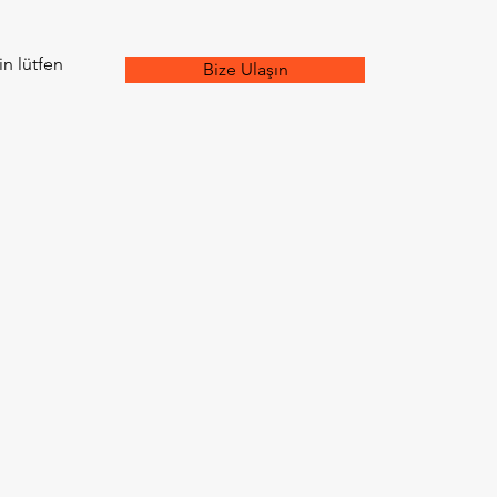
çin lütfen
Bize Ulaşın