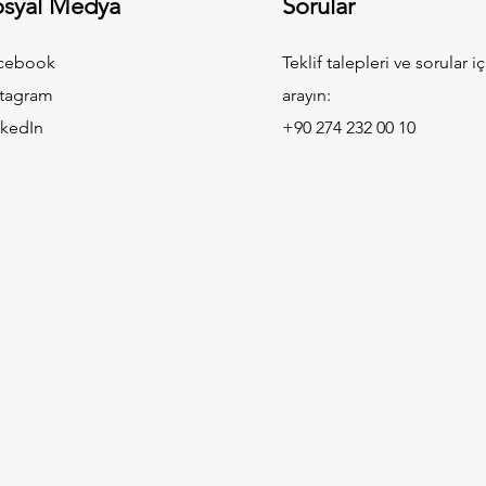
osyal Medya
Sorular
cebook
Teklif talepleri ve sorular i
stagram
arayın:
nkedIn
+90 274 232 00 10