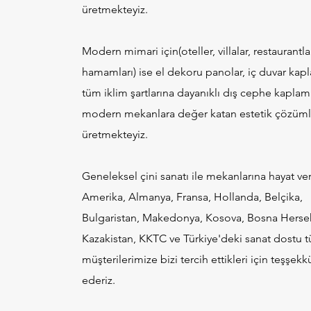
üretmekteyiz.
Modern mimari için(oteller, villalar, restaurantlar
hamamları) ise el dekoru panolar, iç duvar kapl
tüm iklim şartlarına dayanıklı dış cephe kaplama
modern mekanlara değer katan estetik çözüml
üretmekteyiz.
Geneleksel çini sanatı ile mekanlarına hayat ve
Amerika, Almanya, Fransa, Hollanda, Belçika,
Bulgaristan, Makedonya, Kosova, Bosna Herse
Kazakistan, KKTC ve Türkiye'deki sanat dostu 
müşterilerimize bizi tercih ettikleri için teşşekk
ederiz.