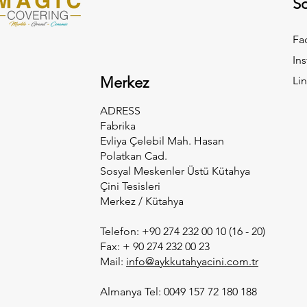
S
Fa
In
Merkez
Li
ADRESS
Fabrika
Evliya Çelebil Mah. Hasan
Polatkan Cad.
Sosyal Meskenler Üstü Kütahya
Çini Tesisleri
Merkez / Kütahya
Telefon: +90 274 232 00 10 (16 - 20)
Fax: + 90 274 232 00 23
Mail:
info@aykkutahyacini.com.tr
Almanya Tel: 0049 157 72 180 188