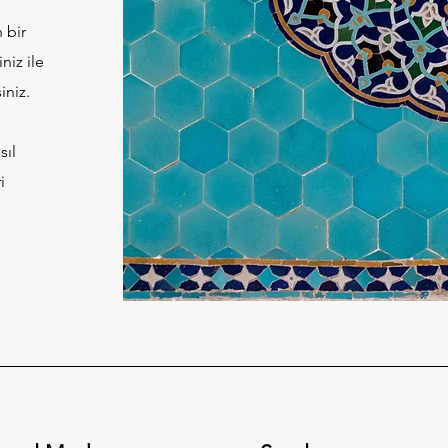
 bir
niz ile
iniz.
sıl
i